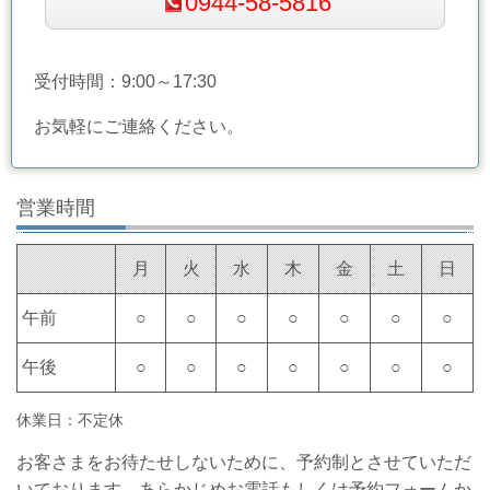
0944-58-5816
受付時間：9:00～17:30
お気軽にご連絡ください。
営業時間
月
火
水
木
金
土
日
午前
○
○
○
○
○
○
○
午後
○
○
○
○
○
○
○
休業日：不定休
お客さまをお待たせしないために、予約制とさせていただ
いております。あらかじめお電話もしくは予約フォームか